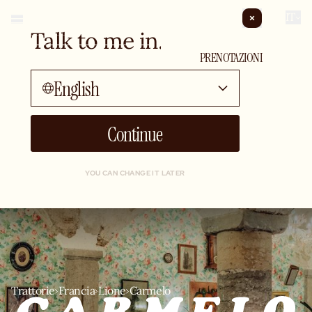
IT
Talk to me in...
EVENTI PRIVATI
PRENOTAZIONI
English
Continue
YOU CAN CHANGE IT LATER
Trattorie
Francia
Lione
Carmelo