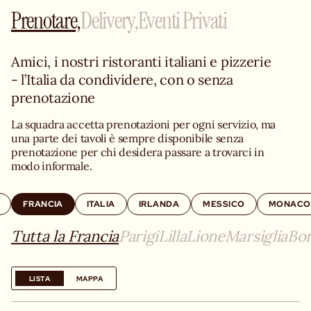
Prenotare,
Delivery,
Eventi Privati
Amici, i nostri ristoranti italiani e pizzerie 
- l’Italia da condividere, con o senza 
prenotazione
La squadra accetta prenotazioni per ogni servizio, ma 
una parte dei tavoli è sempre disponibile senza 
prenotazione per chi desidera passare a trovarci in 
modo informale.
FRANCIA
ITALIA
IRLANDA
MESSICO
MONACO
Tutta la Francia
Parigi
Lilla
Lione
Marsiglia
Bo
LISTA
MAPPA