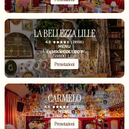
LA BELLEZZA LILLE
4.8
(28156)
MENU
126 rue Esquermoise,
CLICK&COLLECT
59800 Lille
Prenotazioni
CLICK&COLLECT
CARMELO
4.8
(39320)
MENU
7 rue neuve,
69001 Lyon
Prenotazioni