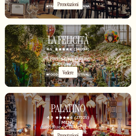
Prenotazioni
TRATTORIA NAPOLETANA
LA FELICITÀ
4.5
(34094)
5 Parvis Alan Turing,
MENU
75013 Paris
Vedere
FOOD COURT
FESTIVAL
PALATINO
4.9
(27325)
MENU
8 Rue de la Merci,
33000 Bordeaux
Prenotazioni