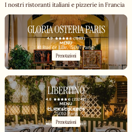
I nostri ristoranti italiani e pizzerie in Francia
GLORIA OSTERIA PARIS
4.9
(1989)
MENU
41 Rue de Lille, 75007 Parigi
Prenotazioni
NEW
LIBERTINO
4.8
(23242)
MENU
44, rue de Paradis,
CLICK&COLLECT
75010 Paris
Prenotazioni
BAR
CLICK & COLLECT