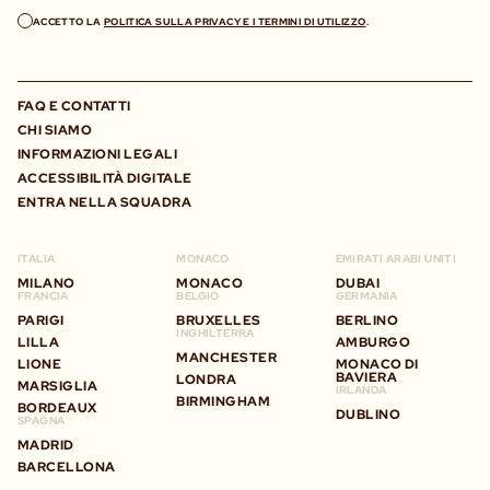
ACCETTO LA
POLITICA SULLA PRIVACY E I TERMINI DI UTILIZZO
.
FAQ E CONTATTI
CHI SIAMO
INFORMAZIONI LEGALI
ACCESSIBILITÀ DIGITALE
ENTRA NELLA SQUADRA
ITALIA
MONACO
EMIRATI ARABI UNITI
MILANO
MONACO
DUBAI
FRANCIA
BELGIO
GERMANIA
PARIGI
BRUXELLES
BERLINO
INGHILTERRA
LILLA
AMBURGO
MANCHESTER
LIONE
MONACO DI
BAVIERA
LONDRA
MARSIGLIA
IRLANDA
BIRMINGHAM
BORDEAUX
DUBLINO
SPAGNA
MADRID
BARCELLONA