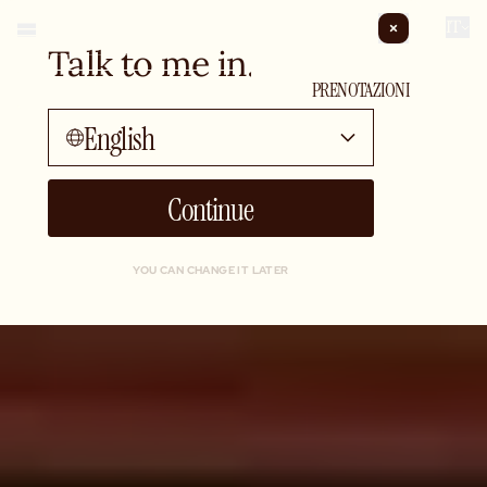
IT
Talk to me in...
EVENTI PRIVATI
PRENOTAZIONI
English
Continue
YOU CAN CHANGE IT LATER