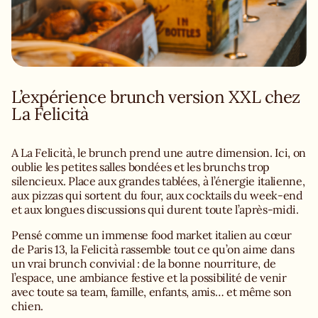
La Felicità propose une expérience gourmande pensée
pour tous les moments du week-end. Un véritable brunch
italien XXL à Paris, idéal pour les familles, les groupes et
tous ceux qui recherchent un brunch kids friendly et
festif dans le 13e arrondissement.
L’expérience brunch version XXL chez
La Felicità
A La Felicità, le brunch prend une autre dimension. Ici, on
oublie les petites salles bondées et les brunchs trop
silencieux. Place aux grandes tablées, à l’énergie italienne,
aux pizzas qui sortent du four, aux cocktails du week-end
et aux longues discussions qui durent toute l’après-midi.
Pensé comme un immense food market italien au cœur
de Paris 13, la Felicità rassemble tout ce qu’on aime dans
un vrai brunch convivial : de la bonne nourriture, de
l’espace, une ambiance festive et la possibilité de venir
avec toute sa team, famille, enfants, amis… et même son
chien.