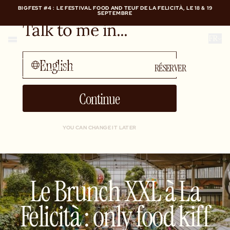
BIGFEST #4 : LE FESTIVAL FOOD AND TEUF DE LA FELICITÀ, LE 18 & 19
SEPTEMBRE
Talk to me in...
BIGFEST #4 : LE FESTIVAL FOOD AND TEUF DE LA FELICITÀ, LE 18 & 19
FR
SEPTEMBRE
English
COMMANDER
RÉSERVER
Continue
YOU CAN CHANGE IT LATER
Le Brunch XXL à La
Felicità : only food kiff