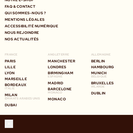
FAQ & CONTACT
QUI SOMMES-NOUS ?
MENTIONS LÉGALES
ACCESSIBILITÉ NUMÉRIQUE
NOUS REJOINDRE
NOS ACTUALITÉS
FRANCE
ANGLETERRE
ALLEMAGNE
PARIS
MANCHESTER
BERLIN
LILLE
LONDRES
HAMBOURG
LYON
BIRMINGHAM
MUNICH
ESPAGNE
BELGIQUE
MARSEILLE
MADRID
BRUXELLES
BORDEAUX
IRLANDE
ITALIE
BARCELONE
MONACO
DUBLIN
MILAN
ÉMIRATS ARABES UNIS
MONACO
DUBAI
STAY IN TOUCH
WITH BIG MAMMA GROUP