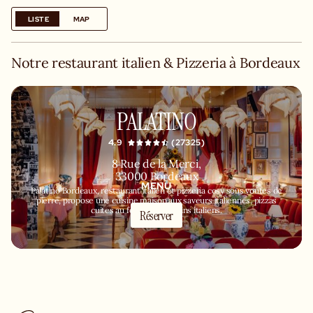
LISTE
MAP
Notre restaurant italien & Pizzeria à Bordeaux
PALATINO
4.9
(27325)
8 Rue de la Merci,
33000 Bordeaux
MENU
Palatino Bordeaux, restaurant italien et pizzeria cosy sous voûtes de
pierre, propose une cuisine maison aux saveurs italiennes, pizzas
cuites au four à bois et vins italiens.
Réserver