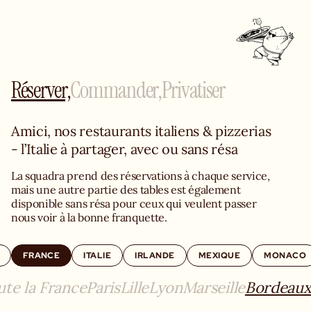
Réserver,
Commander,
Privatiser
Amici, nos restaurants italiens & pizzerias 
- l’Italie à partager, avec ou sans résa
La squadra prend des réservations à chaque service, 
mais une autre partie des tables est également 
disponible sans résa pour ceux qui veulent passer 
nous voir à la bonne franquette.
FRANCE
ITALIE
IRLANDE
MEXIQUE
MONACO
ute la France
Paris
Lille
Lyon
Marseille
Bordeau