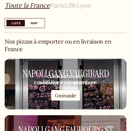
Toute la France
Paris
Lille
Lyon
LISTE
MAP
Nos pizzas à emporter ou en livraison en
France
NAPOLI GANG VAUGIRARD
CLICK&COLLECT
225 Rue de Vaugirard,
COMMANDER VIA WHATSAPP
75015 Paris
Commander
KITCHEN
NAPOLI GANG FAUBOURG ST