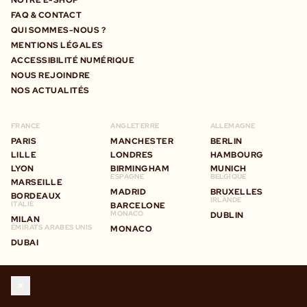
FAQ & CONTACT
QUI SOMMES-NOUS ?
MENTIONS LÉGALES
ACCESSIBILITÉ NUMÉRIQUE
NOUS REJOINDRE
NOS ACTUALITÉS
FRANCE
ANGLETERRE
ALLEMAGNE
PARIS
MANCHESTER
BERLIN
LILLE
LONDRES
HAMBOURG
LYON
BIRMINGHAM
MUNICH
ESPAGNE
BELGIQUE
MARSEILLE
MADRID
BRUXELLES
BORDEAUX
IRLANDE
ITALIE
BARCELONE
MONACO
DUBLIN
MILAN
ÉMIRATS ARABES UNIS
MONACO
DUBAI
STAY IN TOUCH
WITH BIG MAMMA GROUP