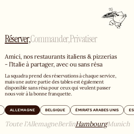
Réserver,
Commander,
Privatiser
Amici, nos restaurants italiens & pizzerias 
- l’Italie à partager, avec ou sans résa
La squadra prend des réservations à chaque service, 
mais une autre partie des tables est également 
disponible sans résa pour ceux qui veulent passer 
nous voir à la bonne franquette.
ALLEMAGNE
BELGIQUE
ÉMIRATS ARABES UNIS
E
Toute l'Allemagne
Berlin
Hambourg
Munich