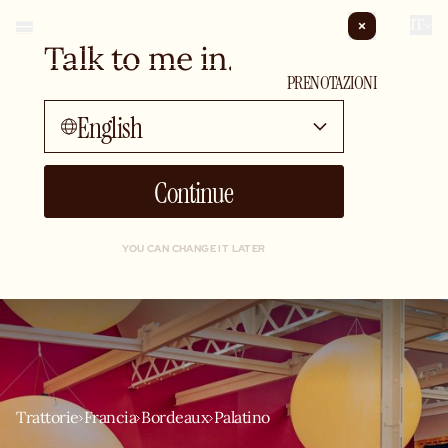
IT
Talk to me in...
EVENTI PRIVATI
PRENOTAZIONI
English
Continue
YOU CAN CHANGE IT LATER
Trattorie
Francia
Bordeaux
Palatino