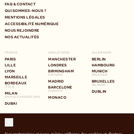
FAQ & CONTACT
QUI SOMMES-NOUS ?
MENTIONS LÉGALES
ACCESSIBILITÉ NUMÉRIQUE
NOUS REJOINDRE
NOS ACTUALITÉS
FRANCE
ANGLETERRE
ALLEMAGNE
PARIS
MANCHESTER
BERLIN
LILLE
LONDRES
HAMBOURG
LYON
BIRMINGHAM
MUNICH
ESPAGNE
BELGIQUE
MARSEILLE
MADRID
BRUXELLES
BORDEAUX
IRLANDE
ITALIE
BARCELONE
MONACO
DUBLIN
MILAN
ÉMIRATS ARABES UNIS
MONACO
DUBAI
STAY IN TOUCH
WITH BIG MAMMA GROUP