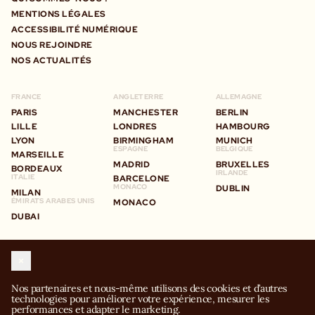
MENTIONS LÉGALES
ACCESSIBILITÉ NUMÉRIQUE
NOUS REJOINDRE
NOS ACTUALITÉS
FRANCE
ANGLETERRE
ALLEMAGNE
PARIS
MANCHESTER
BERLIN
LILLE
LONDRES
HAMBOURG
LYON
BIRMINGHAM
MUNICH
ESPAGNE
BELGIQUE
MARSEILLE
MADRID
BRUXELLES
BORDEAUX
IRLANDE
ITALIE
BARCELONE
MONACO
DUBLIN
MILAN
ÉMIRATS ARABES UNIS
MONACO
DUBAI
STAY IN TOUCH
WITH BIG MAMMA GROUP
Nos partenaires et nous-même utilisons des cookies et d’autres 
technologies pour améliorer votre expérience, mesurer les 
performances et adapter le marketing.