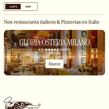
LISTE
MAP
Nos restaurants italiens & Pizzerias en Italie
GLORIA OSTERIA MILANO
4.8
(11473)
MENU
Via Tivoli 3, Brera 20121
Milan
Réserver