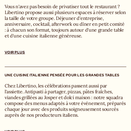
Vous n'avez pas besoin de privatiser tout le restaurant ?
Libertino propose aussi plusieurs espaces à réserver selon
la taille de votre groupe. Déjeuner d'entreprise,
anniversaire, cocktail, afterwork ou dîner en petit comité
: à chacun son format, toujours autour d'une grande table
et d'une cuisine italienne généreuse.
Giardino
Le plus grand espace privatisable de Libertino. Lumineux
VOIR PLUS
et entouré de végétation, il accueille aussi bien les grands
repas de groupe que les cocktails ou les événements
d'entreprise.
UNE CUISINE ITALIENNE PENSÉE POUR LES GRANDES TABLES
Capacités
Chez Libertino, les célébrations passent aussi par
Repas assis : 168 personnes
l'assiette. Antipasti à partager, pizzas, pâtes fraîches,
Cocktail : 200 personnes
viandes grillées au Josper et dolci maison : notre squadra
compose des menus adaptés à votre événement, préparés
Spettacolo
chaque jour avec des produits soigneusement sourcés
Un espace plus confidentiel, idéal pour un déjeuner
auprès de nos producteurs italiens.
d'équipe, un dîner en petit comité ou une réunion.
Repas assis, cocktail dînatoire ou grandes tablées à
Capacité