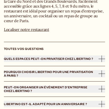
la Gare du Nord et des Grands Boulevards. Facilement
accessible grâce aux lignes 4, 5, 7, 8 et 9 du métro, le
restaurant est idéal pour organiser un repas d'entreprise,
un anniversaire, un cocktail ou un repas de groupe au
cœur de Paris.
Localiser notre restaurant
TOUTES VOS QUESTIONS
QUELS ESPACES PEUT-ON PRIVATISER CHEZ LIBERTINO ?
Vous pouvez privatiser l'ensemble du restaurant ou
POURQUOI CHOISIR LIBERTINO POUR UNE PRIVATISATION
réserver l'un de nos espaces : Giardino pour les grands
À PARIS ?
groupes, Spettacolo pour les événements en petit comité
ou Disco Bar pour un cocktail, un afterwork ou un
Avec ses différents espaces, sa grande capacité d'accueil
PEUT-ON ORGANISER UN ÉVÉNEMENT D'ENTREPRISE
anniversaire.
et sa cuisine italienne pensée pour les grandes tablées,
CHEZ LIBERTINO ?
Libertino accueille aussi bien les repas d'entreprise que
les anniversaires, cocktails, afterworks ou dîners de
Oui. Libertino accueille régulièrement des déjeuners et
groupe, au cœur du 10ᵉ arrondissement de Paris.
LIBERTINO EST-IL ADAPTÉ POUR UN ANNIVERSAIRE ?
dîners d'équipe, des cocktails, des afterworks ou des