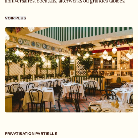
anniversaires, cocktails, afterworks ou grandes tablées.
Que vous souhaitiez privatiser tout le restaurant ou l'un
de nos espaces, notre squadra vous accompagne pour
VOIR PLUS
imaginer un repas à votre image. Antipasti à partager,
pâtes fraîches, pizzas, viandes grillées et dolci maison
composent des menus pensés pour les groupes, préparés
chaque jour avec des produits soigneusement sourcés
auprès de nos producteurs italiens.
Capacités
Repas assis : 212 personnes
PRIVATISATION PARTIELLE