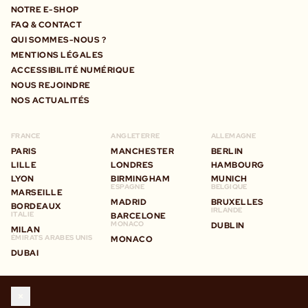
NOTRE E-SHOP
FAQ & CONTACT
QUI SOMMES-NOUS ?
MENTIONS LÉGALES
ACCESSIBILITÉ NUMÉRIQUE
NOUS REJOINDRE
NOS ACTUALITÉS
FRANCE
ANGLETERRE
ALLEMAGNE
PARIS
MANCHESTER
BERLIN
LILLE
LONDRES
HAMBOURG
LYON
BIRMINGHAM
MUNICH
ESPAGNE
BELGIQUE
MARSEILLE
MADRID
BRUXELLES
BORDEAUX
IRLANDE
ITALIE
BARCELONE
MONACO
DUBLIN
MILAN
ÉMIRATS ARABES UNIS
MONACO
DUBAI
STAY IN TOUCH