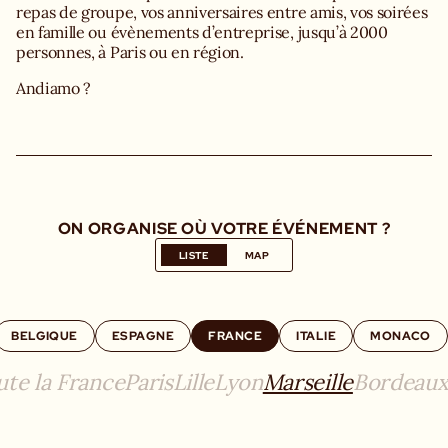
repas de groupe, vos anniversaires entre amis, vos soirées
en famille ou évènements d’entreprise, jusqu’à 2000
personnes, à Paris ou en région.
Andiamo ?
ON ORGANISE OÙ VOTRE ÉVÉNEMENT ?
LISTE
MAP
BELGIQUE
ESPAGNE
FRANCE
ITALIE
MONACO
ute la France
Paris
Lille
Lyon
Marseille
Bordeau