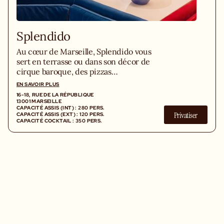
Splendido
Au cœur de Marseille, Splendido vous
sert en terrasse ou dans son décor de
cirque baroque, des pizzas
croustillantes, pâtes al dente, plats à
EN SAVOIR PLUS
partager et un vrai goût de l’Italie du
16-18, RUE DE LA RÉPUBLIQUE
Sud.
13001 MARSEILLE
CAPACITÉ ASSIS (INT) : 280 PERS.
Privatiser
CAPACITÉ ASSIS (EXT) : 120 PERS.
CAPACITÉ COCKTAIL : 350 PERS.