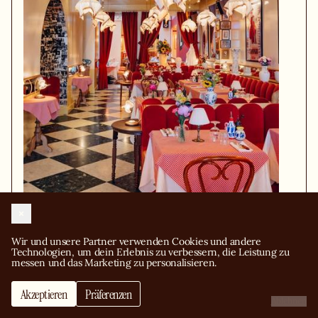
Palatino
Wir und unsere Partner verwenden Cookies und andere 
8 RUE DE LA MERCI,
Technologien, um dein Erlebnis zu verbessern, die Leistung zu 
33000 BORDEAUX
messen und das Marketing zu personalisieren.
SITZKAPAZITÄT: 220 PERSONEN.
Privatisierung
COCKTAILKAPAZITÄT: 250
PERSONEN.
Akzeptieren
Präferenzen
Frag ein verlockendes Angebot an
Ablehnen