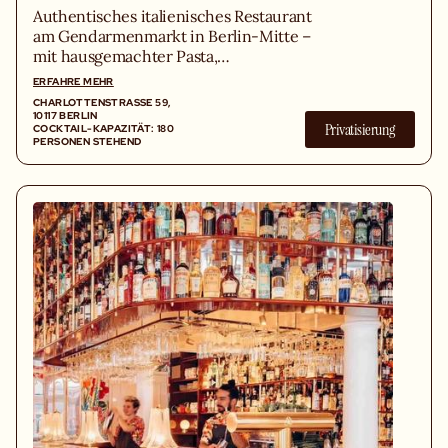
Authentisches italienisches Restaurant
am Gendarmenmarkt in Berlin-Mitte –
mit hausgemachter Pasta,
neapolitanischer Pizza, frischen
ERFAHRE MEHR
Antipasti und den besten Secondi.
CHARLOTTENSTRASSE 59, 1
0117 BERLIN
Privatisierung
COCKTAIL-KAPAZITÄT: 180
PERSONEN STEHEND