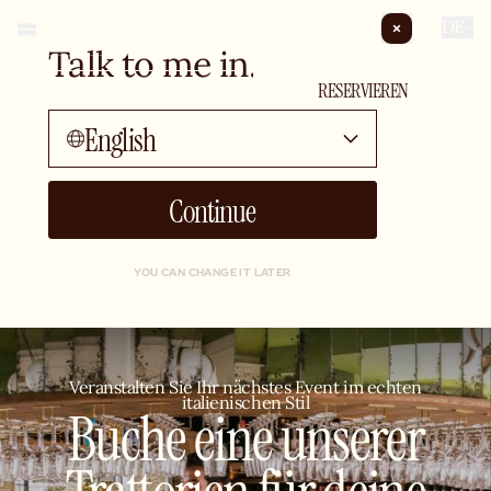
DE
Talk to me in...
PRIVATISIERUNG
RESERVIEREN
English
Continue
YOU CAN CHANGE IT LATER
Veranstalten Sie Ihr nächstes Event im echten
italienischen Stil
Buche eine unserer