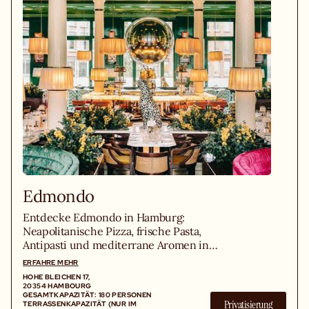
Edmondo
Entdecke Edmondo in Hamburg:
Neapolitanische Pizza, frische Pasta,
Antipasti und mediterrane Aromen in
einzigartigem Ambiente.
ERFAHRE MEHR
HOHE BLEICHEN 17,
20354 HAMBOURG
GESAMTKAPAZITÄT: 180 PERSONEN
Privatisierung
TERRASSENKAPAZITÄT (NUR IM