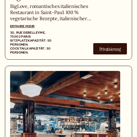
BigLove, romantisches italienisches
Restaurant in Saint-Paul: 100 %
vegetarische Rezepte, italienischer
Brunch, hausgemachte Cocktails und
ERFAHRE MEHR
eine gemütliche Atmosphäre im Herzen
30, RUE DEBELLEYME,
des Marais.
75003 PARIS
SITZPLATZKAPAZITÄT: 50
PERSONEN.
Privatisierung
COCKTAILKAPAZITÄT: 50
PERSONEN.