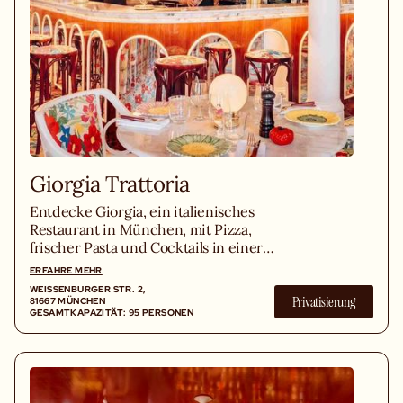
Giorgia Trattoria
Entdecke Giorgia, ein italienisches
Restaurant in München, mit Pizza,
frischer Pasta und Cocktails in einer
Flower-Power-Atmosphäre und offener
ERFAHRE MEHR
Küche.
WEISSENBURGER STR. 2, 8
Privatisierung
1667 MÜNCHEN
GESAMTKAPAZITÄT: 95 PERSONEN