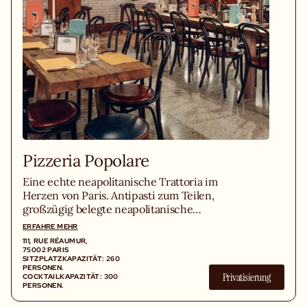
Pizzeria Popolare
Eine echte neapolitanische Trattoria im
Herzen von Paris. Antipasti zum Teilen,
großzügig belegte neapolitanische
Pizzen, Spritz-Runden am laufenden
ERFAHRE MEHR
Band und nur eine einzige Obsession:
111, RUE RÉAUMUR,
außergewöhnliche italienische
75002 PARIS
SITZPLATZKAPAZITÄT: 260
Produkte. Denn Qualität war für uns
PERSONEN.
Privatisierung
noch nie verhandelbar.
COCKTAILKAPAZITÄT: 300
PERSONEN.