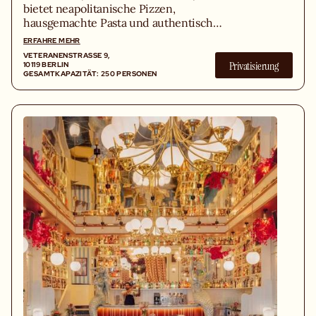
bietet neapolitanische Pizzen,
hausgemachte Pasta und authentische
Küche in retro Ambiente mit Terrasse.
ERFAHRE MEHR
VETERANENSTRASSE 9, 1
Privatisierung
0119 BERLIN
GESAMTKAPAZITÄT: 250 PERSONEN