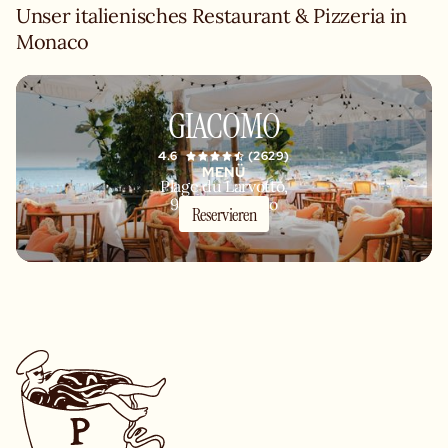
Unser italienisches Restaurant & Pizzeria in
Monaco
GIACOMO
4.6
(2629)
MENÜ
Plage du Larvotto,
98000 Monaco
Reservieren