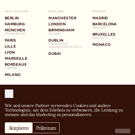
DEUTSCHLAND
ENGLAND
SPANIEN
BERLIN
MANCHESTER
MADRID
HAMBURG
LONDON
BARCELONA
BELGIEN
MÜNCHEN
BIRMINGHAM
FRANKREICH
IRLAND
BRUXELLES
MONACO
PARIS
DUBLIN
VEREINIGTE
MONACO
LILLE
ARABISCHE EMIRATE
LYON
DUBAI
MARSEILLE
BORDEAUX
ITALIEN
MILANO
BLEIBEN SIE IN KONTAKT
MIT BIG SQUADRA
Wir und unsere Partner verwenden Cookies und andere 
Technologien, um dein Erlebnis zu verbessern, die Leistung zu 
messen und das Marketing zu personalisieren.
©2024 BIG MAMMA GROUP
Akzeptieren
Präferenzen
Ablehnen