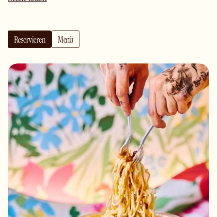
Jedes Gericht ist eine Hommage an die italienische
Küche: sorgfältige Zubereitung, hochwertige Zutaten
und eine echte Leidenschaft für die kulinarischen
Reservieren
Menü
Traditionen Italiens. Zu Ihrem Essen bieten wir eine
Auswahl außergewöhnlicher Weine, perfekt abgestimmt
auf unsere Gerichte – von eleganten Weißweinen bis hin
zu charaktervollen Rotweinen – sowie Signature Cocktails
an der Bar.
Schnelles Mittagessen, entspanntes Abendessen oder ein
Drink am Abend: Giorgia gehört zu den gefragtesten
Restaurants in München für alle, die moderne italienische
Küche in einem einzigartigen Ambiente genießen
möchten. Gleichzeitig lebendige Pizzeria, kreative
Trattoria und eleganter Treffpunkt - Giorgia steht für
kulinarische Vielfalt, aufmerksamen Service und ein
geschmackvolles Erlebnis voller Stil.
Unsere Dessert-Empfehlung: hausgemachtes Tiramisu -
ein wahrer Dolce-Traum, ideal in Begleitung eines
italienischen Kaffees.