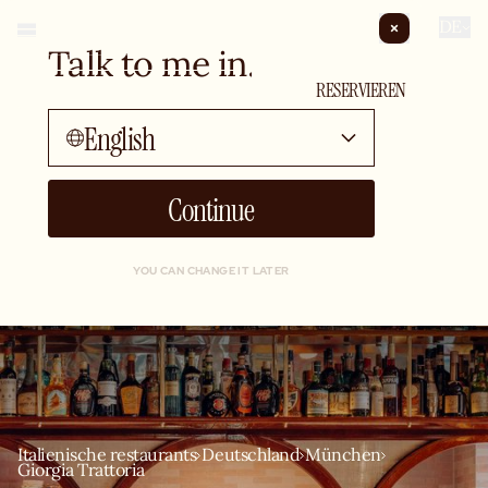
DE
Talk to me in...
PRIVATISIERUNG
RESERVIEREN
English
Continue
YOU CAN CHANGE IT LATER
Italienische restaurants
Deutschland
München
Giorgia Trattoria