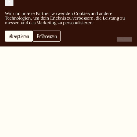
DEUTSCHLAND
ENGLAND
SPANIEN
Wir und unsere Partner verwenden Cookies und andere 
BERLIN
MANCHESTER
MADRID
Technologien, um dein Erlebnis zu verbessern, die Leistung zu 
messen und das Marketing zu personalisieren.
HAMBURG
LONDON
BARCELONA
BELGIEN
MÜNCHEN
BIRMINGHAM
FRANKREICH
IRLAND
BRUXELLES
Akzeptieren
Präferenzen
MONACO
Ablehnen
PARIS
DUBLIN
VEREINIGTE
MONACO
LILLE
ARABISCHE EMIRATE
LYON
DUBAI
MARSEILLE
BORDEAUX
ITALIEN
MILANO
BLEIBEN SIE IN KONTAKT
MIT BIG SQUADRA
©2024 BIG MAMMA GROUP