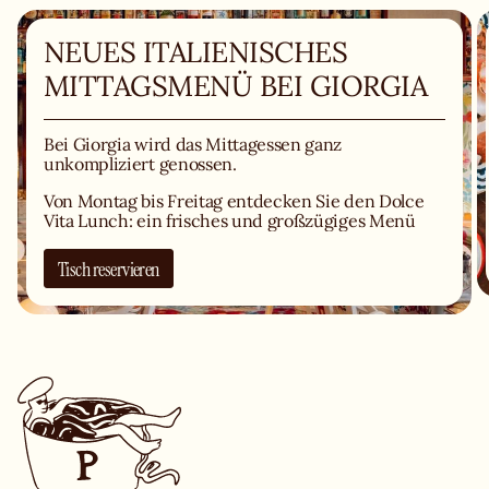
NEUES ITALIENISCHES
MITTAGSMENÜ BEI GIORGIA
Bei Giorgia wird das Mittagessen ganz
unkompliziert genossen.
Von Montag bis Freitag entdecken Sie den Dolce
Vita Lunch: ein frisches und großzügiges Menü
mit hausgemachten Antipasti, Pasta, Pizza und
Desserts.
Tisch reservieren
Ob schnell oder entspannt - der ideale Ort für eine
italienische Pause im Herzen von München.