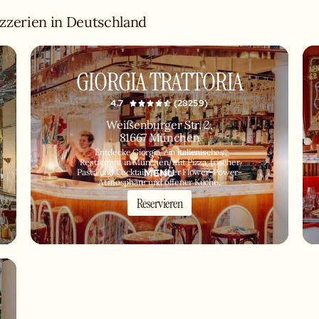
izzerien in Deutschland
GIORGIA TRATTORIA
4.7
(28259)
Weißenburger Str. 2,
81667 München
Entdecke Giorgia, ein italienisches
Restaurant in München, mit Pizza, frischer
MENÜ
Pasta und Cocktails in einer Flower-Power-
Atmosphäre und offener Küche.
Reservieren