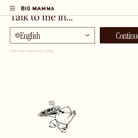
Talk to me in...
English
Continu
YOU CAN CHANGE IT LATER