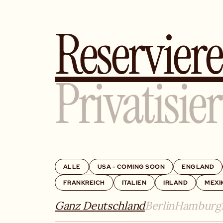
Reserviere
Privatisie
ALLE
USA - COMING SOON
ENGLAND
FRANKREICH
ITALIEN
IRLAND
MEXI
Ganz Deutschland
Berlin
Hamburg