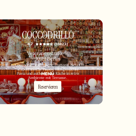
COCCODRILLO
4.7
(18823)
Veteranenstraße 9,
10119 Berlin
Coccodrillo, italienische Trattoria, bietet
neapolitanische Pizzen, hausgemachte
MENÜ
Pasta und authentische Küche in retro
Ambiente mit Terrasse.
Reservieren