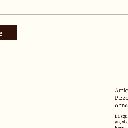
e
Amici
Pizze
ohne
La squ
an, ab
Reserv