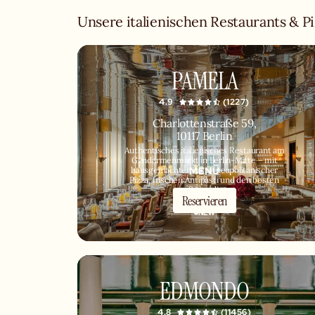
Unsere italienischen Restaurants & P
PAMELA
4.9
(1227)
Charlottenstraße 59,
10117 Berlin
Authentisches italienisches Restaurant am
Gendarmenmarkt in Berlin-Mitte – mit
MENÜ
hausgemachter Pasta, neapolitanischer
Pizza, frischen Antipasti und den besten
Secondi.
Reservieren
NEW
EDMONDO
4.8
(11456)