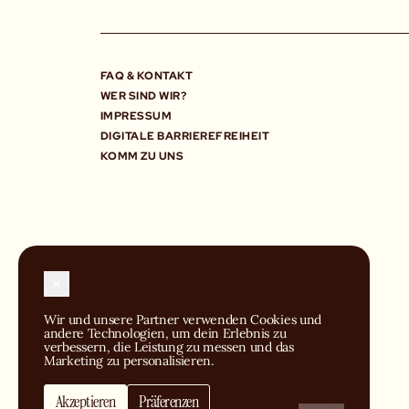
FAQ & KONTAKT
WER SIND WIR?
IMPRESSUM
DIGITALE BARRIEREFREIHEIT
KOMM ZU UNS
Wir und unsere Partner verwenden Cookies und 
andere Technologien, um dein Erlebnis zu 
verbessern, die Leistung zu messen und das 
©2024 BIG MAMMA GROUP
Marketing zu personalisieren.
Akzeptieren
Präferenzen