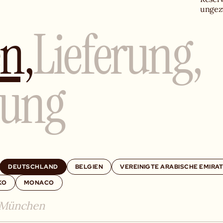
ungez
n,
Lieferung,
rung
DEUTSCHLAND
BELGIEN
VEREINIGTE ARABISCHE EMIRA
KO
MONACO
München