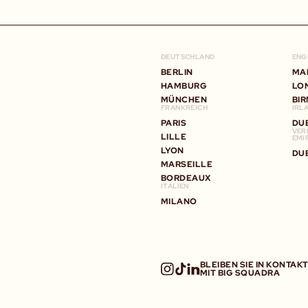
DEUTSCHLAND
ENG
BERLIN
MA
HAMBURG
LO
MÜNCHEN
BI
FRANKREICH
IRL
PARIS
DU
VER
LILLE
EMI
LYON
DU
MARSEILLE
BORDEAUX
ITALIEN
MILANO
BLEIBEN SIE IN KONTAK
MIT BIG SQUADRA