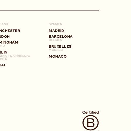
LAND
SPANIEN
NCHESTER
MADRID
NDON
BARCELONA
BELGIEN
RMINGHAM
AND
BRUXELLES
MONACO
BLIN
EINIGTE ARABISCHE
MONACO
RATE
BAI
T