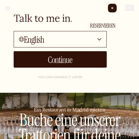
DE
Talk to me in...
PRIVATISIERUNG
RESERVIEREN
English
Continue
YOU CAN CHANGE IT LATER
Ein Restaurant in Madrid mieten
Buche eine unserer
Trattorien für deine