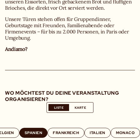
unseren Eissorten, frisch gebackenem Brot und fluffigen
Brioches, die direkt vor Ort serviert werden.
Unsere Türen stehen offen für Gruppendinner,
Geburtstage mit Freunden, Familienabende oder
Firmenevents – für bis zu 2.000 Personen, in Paris oder
Umgebung.
Andiamo?
WO MÖCHTEST DU DEINE VERANSTALTUNG
ORGANISIEREN?
LISTE
KARTE
ELGIEN
SPANIEN
FRANKREICH
ITALIEN
MONACO