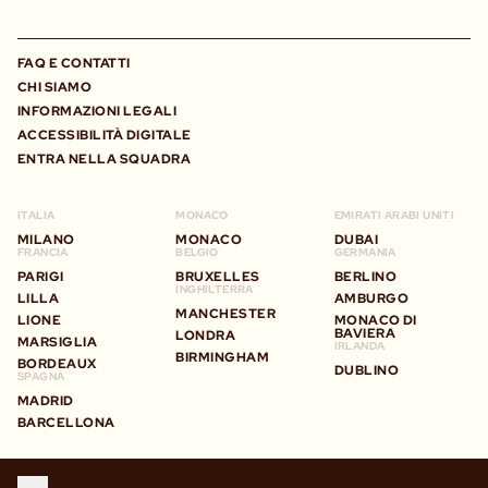
FAQ E CONTATTI
CHI SIAMO
INFORMAZIONI LEGALI
ACCESSIBILITÀ DIGITALE
ENTRA NELLA SQUADRA
ITALIA
MONACO
EMIRATI ARABI UNITI
MILANO
MONACO
DUBAI
FRANCIA
BELGIO
GERMANIA
PARIGI
BRUXELLES
BERLINO
INGHILTERRA
LILLA
AMBURGO
MANCHESTER
LIONE
MONACO DI
BAVIERA
LONDRA
MARSIGLIA
IRLANDA
BIRMINGHAM
BORDEAUX
DUBLINO
SPAGNA
MADRID
BARCELLONA