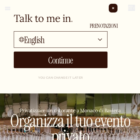
IT
Talk to me in...
EVENTI PRIVATI
PRENOTAZIONI
English
Continue
YOU CAN CHANGE IT LATER
Privatizzare un ristorante a Monaco di Baviera
Organizza il tuo evento
privato