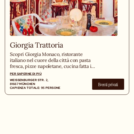
Giorgia Trattoria
Scopri Giorgia Monaco, ristorante
italiano nel cuore della città con pasta
fresca, pizze napoletane, cucina fatta in
casa e un ambiente di design unico.
PER SAPERNE DI PIÙ
WEISSENBURGER STR. 2, 8
Eventi privati
1667 MÜNCHEN
CAPIENZA TOTALE: 95 PERSONE