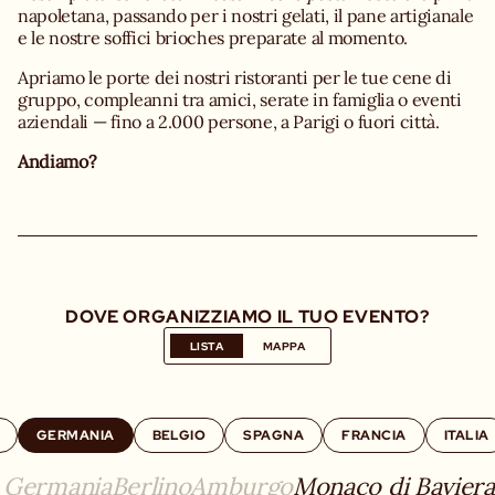
napoletana, passando per i nostri gelati, il pane artigianale
e le nostre soffici brioches preparate al momento.
Apriamo le porte dei nostri ristoranti per le tue cene di
gruppo, compleanni tra amici, serate in famiglia o eventi
aziendali — fino a 2.000 persone, a Parigi o fuori città.
Andiamo?
DOVE ORGANIZZIAMO IL TUO EVENTO?
LISTA
MAPPA
GERMANIA
BELGIO
SPAGNA
FRANCIA
ITALIA
a Germania
Berlino
Amburgo
Monaco di Baviera