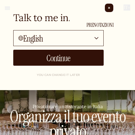
IT
Talk to me in...
EVENTI PRIVATI
PRENOTAZIONI
English
Continue
YOU CAN CHANGE IT LATER
Privatizzare un ristorante in Italia
Organizza il tuo evento
privato