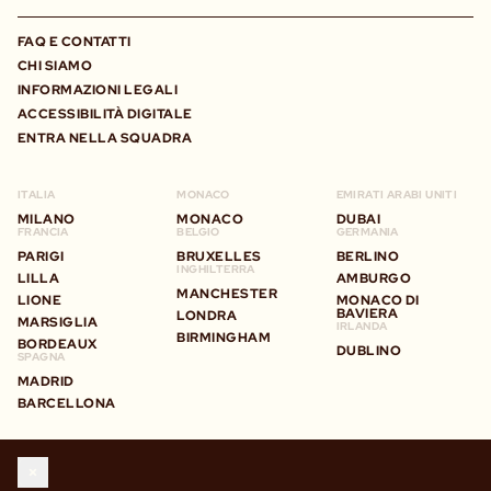
FAQ E CONTATTI
CHI SIAMO
INFORMAZIONI LEGALI
ACCESSIBILITÀ DIGITALE
ENTRA NELLA SQUADRA
ITALIA
MONACO
EMIRATI ARABI UNITI
MILANO
MONACO
DUBAI
FRANCIA
BELGIO
GERMANIA
PARIGI
BRUXELLES
BERLINO
INGHILTERRA
LILLA
AMBURGO
MANCHESTER
LIONE
MONACO DI
BAVIERA
LONDRA
MARSIGLIA
IRLANDA
BIRMINGHAM
BORDEAUX
DUBLINO
SPAGNA
MADRID
BARCELLONA
RIMANI IN CONTATTO