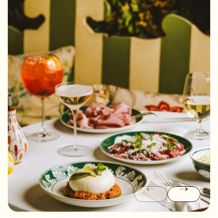
une pizza au centre de la table, une bouteille de vin italien
et, sans vraiment s'en rendre compte, on transforme un
simple dîner en moment à célébrer.
Parce que chez Libertino, les grandes occasions sont
toujours les bienvenues. Mais les petites méritent tout
autant leur place.