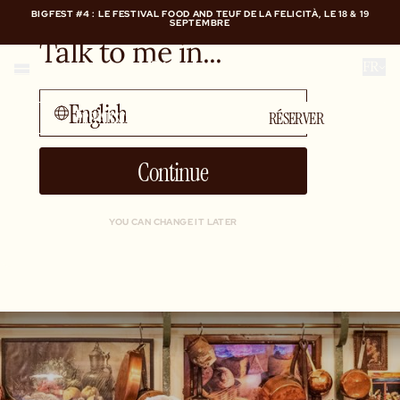
BIGFEST #4 : LE FESTIVAL FOOD AND TEUF DE LA FELICITÀ, LE 18 & 19
SEPTEMBRE
Talk to me in...
BIGFEST #4 : LE FESTIVAL FOOD AND TEUF DE LA FELICITÀ, LE 18 & 19
FR
SEPTEMBRE
English
PRIVATISER
RÉSERVER
Continue
YOU CAN CHANGE IT LATER