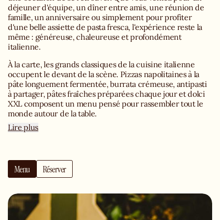
déjeuner d'équipe, un dîner entre amis, une réunion de
famille, un anniversaire ou simplement pour profiter
d'une belle assiette de pasta fresca, l'expérience reste la
même : généreuse, chaleureuse et profondément
italienne.
À la carte, les grands classiques de la cuisine italienne
occupent le devant de la scène. Pizzas napolitaines à la
pâte longuement fermentée, burrata crémeuse, antipasti
à partager, pâtes fraîches préparées chaque jour et dolci
XXL composent un menu pensé pour rassembler tout le
monde autour de la table.
Lire plus
À l'heure du déjeuner, Libertino propose une offre
spécialement imaginée pour profiter d'une véritable
pause italienne au cœur de la journée. Un déjeuner
Menu
Réserver
rapide entre deux rendez-vous ou un repas qui prend un
peu plus son temps : chacun y trouve son rythme.
Le soir, la lumière change, les tables se remplissent et les
conversations s'étirent. On partage quelques antipasti,