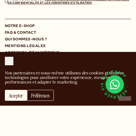
DE CONFIDENTIALITÉ ET LES CONDITIONS D’UTILISATION
NOTRE E-SHOP
FAQ & CONTACT
QUI SOMMES-NOUS ?
MENTIONS LÉGALES
ACCESSIBILITÉ NUMÉRIQUE
NOUS REJOINDRE
NOS ACTUALITÉS
· RÉSERVER VIA WHATSAPP ·
Nos partenaires et nous-même utilisons des cookies et d’autres 
technologies pour améliorer votre expérience, mesurer les 
FRANCE
ANGLETERRE
ALLEMAGNE
performances et adapter le marketing.
PARIS
MANCHESTER
BERLIN
LILLE
LONDRES
HAMBOURG
Accepter
Préférences
Refuser
LYON
BIRMINGHAM
MUNICH
ESPAGNE
BELGIQUE
MARSEILLE
MADRID
BRUXELLES
BORDEAUX
IRLANDE
ITALIE
BARCELONE
MONACO
DUBLIN
MILAN
ÉMIRATS ARABES UNIS
MONACO
DUBAI