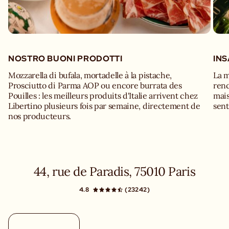
NOSTRO BUONI PRODOTTI
IN
Mozzarella di bufala, mortadelle à la pistache,
La m
Prosciutto di Parma AOP ou encore burrata des
renc
Pouilles : les meilleurs produits d'Italie arrivent chez
mais
Libertino plusieurs fois par semaine, directement de
sent
nos producteurs.
44, rue de Paradis, 75010 Paris
4.8
(23242)