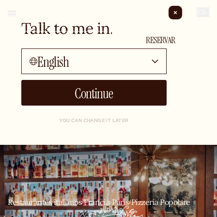
ES
Talk to me in...
PRIVATIZAR
RESERVAR
English
Continue
YOU CAN CHANGE IT LATER
Restaurantes italianos
Francia
París
Pizzeria Popolare