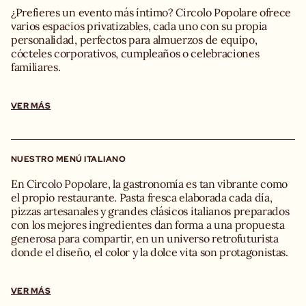
autor y una cocina inspirada en las mejores recetas de
¿Prefieres un evento más íntimo? Circolo Popolare ofrece
Italia.
varios espacios privatizables, cada uno con su propia
Capacidad sentados: 330 personas
personalidad, perfectos para almuerzos de equipo,
cócteles corporativos, cumpleaños o celebraciones
Dirección: Plaza Pablo Ruiz Picasso, 1 · 28020 Madrid
familiares.
Todo el restaurante
VER MÁS
Circolo Popolare es un viaje a la Italia más vibrante, donde
el diseño, la gastronomía y la hospitalidad se unen para
crear una experiencia única y memorable. Un espacio
espectacular pensado para compartir, celebrar y disfrutar
NUESTRO MENÚ ITALIANO
de la auténtica dolce vita en un ambiente lleno de color,
En Circolo Popolare, la gastronomía es tan vibrante como
personalidad y calidez.
el propio restaurante. Pasta fresca elaborada cada día,
Capacidad sentados: 330 personas
pizzas artesanales y grandes clásicos italianos preparados
Capacidad cóctel: 600 personas
con los mejores ingredientes dan forma a una propuesta
generosa para compartir, en un universo retrofuturista
Salón Primera planta:
donde el diseño, el color y la dolce vita son protagonistas.
El punto de encuentro de Circolo Popolare, donde las
mesas comunales, el bar abierto y una cuidada selección
Ya sea para una comida de empresa, una celebración
de piezas de diseño crean un ambiente animado y
privada o la privatización completa del restaurante,
VER MÁS
auténtico. Un espacio pensado para celebrar, compartir y
nuestra squadra crea menús a medida adaptados a cada