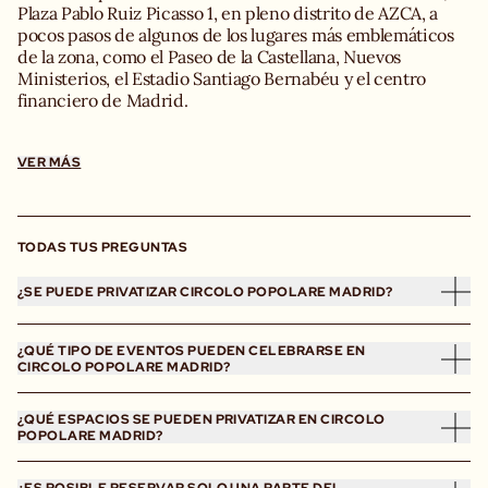
Plaza Pablo Ruiz Picasso 1, en pleno distrito de AZCA, a
pocos pasos de algunos de los lugares más emblemáticos
de la zona, como el Paseo de la Castellana, Nuevos
Ministerios, el Estadio Santiago Bernabéu y el centro
financiero de Madrid.
Estaciones más cercanas a Circolo Popolare Madrid
VER MÁS
Circolo Popolare Madrid cuenta con una ubicación
privilegiada y de fácil acceso en metro, autobús o taxi.
Situado a pocos minutos de las estaciones de Nuevos
Ministerios y Santiago Bernabéu, es el lugar perfecto para
TODAS TUS PREGUNTAS
disfrutar de una comida italiana, una cena con amigos o
¿SE PUEDE PRIVATIZAR CIRCOLO POPOLARE MADRID?
¡Por supuesto! En Circolo Popolare Madrid es posible
¿QUÉ TIPO DE EVENTOS PUEDEN CELEBRARSE EN
organizar eventos privados tanto con la privatización
CIRCOLO POPOLARE MADRID?
completa del restaurante como reservando alguno de sus
espacios independientes, según el formato del evento, la
Desde cumpleaños y celebraciones familiares hasta cenas
¿QUÉ ESPACIOS SE PUEDEN PRIVATIZAR EN CIRCOLO
fecha y el número de invitados. Ya sea para un
corporativas, lanzamientos de producto, eventos de
POPOLARE MADRID?
cumpleaños, una cena de empresa, un lanzamiento de
prensa, cócteles de networking y grandes encuentros
producto o una gran celebración, nuestra squadra te
profesionales, Circolo Popolare Madrid es el escenario
Circolo Popolare dispone de diferentes espacios
¿ES POSIBLE RESERVAR SOLO UNA PARTE DEL