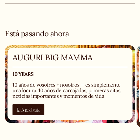
Está pasando ahora
AUGURI BIG MAMMA
10 YEARS
10 años de vosotros + nosotros — es simplemente
una locura. 10 años de carcajadas, primeras citas,
noticias importantes y momentos de vida
compartidos. Ilumináis cada servicio, cada pedido,
cada mesa. Así que, de parte de toda la squadra,
Let's celebrate
desde lo más profundo del corazón:
AUGURI
y
sobre todo,
GRAZIE MILLE
. Con ganas de lo que
viene — con vosotros a nuestro lado, firmamos otros
10 años con los ojos cerrados.