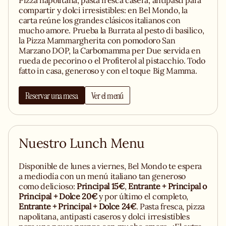
Pizza napolitana, pasta fresca casera, antipasti para
compartir y dolci irresistibles: en Bel Mondo, la
carta reúne los grandes clásicos italianos con
mucho amore. Prueba la Burrata al pesto di basilico,
la Pizza Mammargherita con pomodoro San
Marzano DOP, la Carbomamma per Due servida en
rueda de pecorino o el Profiterol al pistacchio. Todo
fatto in casa, generoso y con el toque Big Mamma.
Reservar una mesa
Ver el menú
Nuestro Lunch Menu
Disponible de lunes a viernes, Bel Mondo te espera
a mediodía con un menú italiano tan generoso
como delicioso:
Principal 15€
,
Entrante + Principal o
Principal + Dolce 20€
y por último el completo,
Entrante + Principal + Dolce 24€
. Pasta fresca, pizza
napolitana, antipasti caseros y dolci irresistibles