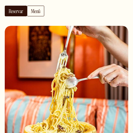
squadra trabajan cada día para rendir homenaje a la
tradición italiana. Pastas frescas, platos de temporada,
Reservar
Menú
recetas caseras y especialidades icónicas como la
Carbomamma per Due, los spaghetti servidos en rueda de
pecorino, la Pizza Mammargherita con pomodoro San
Marzano DOP, mozzarella fior di latte y basilico fresco, o
nuestro tiramisù casero, uno de los grandes clásicos de
Big Mamma.
Ya sea para salir a comer por Madrid, cenar en el barrio de
Salamanca, disfrutar de una pizza con amigos, celebrar
una ocasión especial o reservar una mesa para un grupo,
Bel Mondo es el lugar perfecto para vivir una experiencia
italiana completa. También ofrecemos reservas para
grupos de 9 a 30 personas, privatización parcial o total del
restaurante para cumpleaños, comidas de empresa, cenas
privadas, eventos corporativos y grandes celebraciones en
Madrid.
Con o sin reserva, para comer, cenar, tomar un cóctel,
compartir antipasti, probar nuestra pasta fresca o
terminar con un dolce casero, Bel Mondo te espera en
Calle de Velázquez 39, 28001 Madrid. Una trattoria italiana