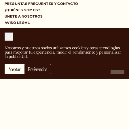
PREGUNTAS FRECUENTES Y CONTACTO
¿QUIÉNES SOMOS?
ÚNETE A NOSOTROS
AVISO LEGAL
ACCESIBILIDAD DIGITAL
TODAS NUESTRAS NOTICIAS DE BIG MAMMA
Nosotros y nuestros socios utilizamos cookies y otras tecnologías 
ESPAÑA
BÉLGICA
INGLATERRA
para mejorar tu experiencia, medir el rendimiento y personalizar 
la publicidad.
MADRID
BRUXELLES
MANCHESTER
MÓNACO
BARCELONA
LONDRES
FRANCIA
MONACO
Aceptar
Preferencias
BIRMINGHAM
ALEMANIA
IRLANDA
Rechazar
PARÍS
BERLÍN
LILLE
DUBLÍN
EMIRATOS ÁRABES
HAMBURGO
LYON
UNIDOS
MÚNICH
MARSELLA
DUBÁI
BURDEOS
ITALIA
MILANO
MANTENTE EN CONTACTO