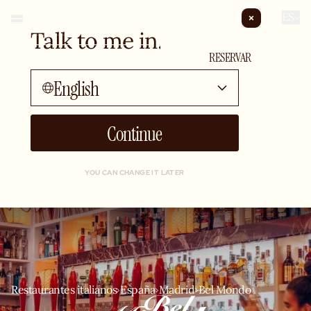
ES
Talk to me in...
PRIVATIZAR
RESERVAR
English
Continue
YOU CAN CHANGE IT LATER
Restaurantes italianos
España
Madrid
Bel Mondo